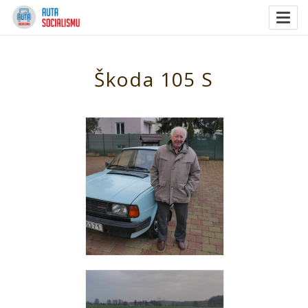
Togg
navig
Škoda 105 S