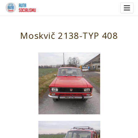
Togg
navig
Moskvič 2138-TYP 408