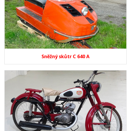
Sněžný skůtr C 640 A