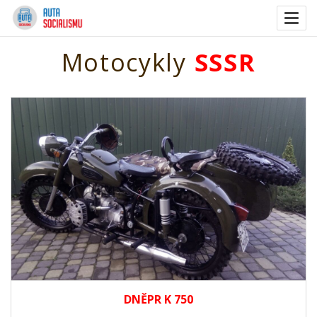
Togg
navig
Motocykly
SSSR
DNĚPR K 750