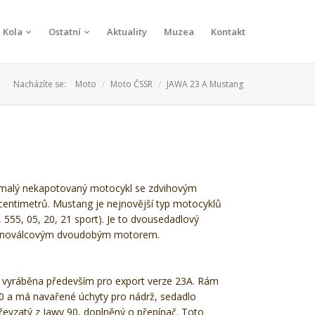
Kola
Ostatní
Aktuality
Muzea
Kontakt
Nacházíte se:
Moto
Moto ČSSR
JAWA 23 A Mustang
malý nekapotovaný motocykl se zdvihovým
entimetrů. Mustang je nejnovější typ motocyklů
, 555, 05, 20, 21 sport). Je to dvousedadlový
jednoválcovým dvoudobým motorem.
 vyráběna především pro export verze 23A. Rám
0 a má navařené úchyty pro nádrž, sedadlo
převzatý z Jawy 90, doplněný o přepínač. Toto