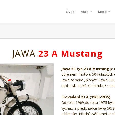
Úvod
Auta
Moto
JAWA
23 A Mustang
Jawa 50 typ 23 A Mustang
je 
objemem motoru 50 kubických c
Jawa ze série „pionýr“ (Jawa 550
motocykl lehké konstrukce s 
Provedení 23 A (1969-1975)
Od roku 1969 do roku 1975 byla
vychází z předchůdce Jawa 50/2
a blatníky. Přední světlomet je 