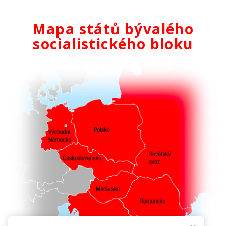
Mapa států bývalého
socialistického bloku