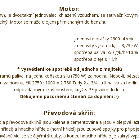
Motor:
ny), je dvoutaktní jednoválec, chlazený vzduchem, se setrvačníkov
telný. Motor se maže olejem přimíchaným do benzínu.
jmenovité otáčky 2300 ot/min.
jmenovitý výkon 5 k, tj. 3,73 kW
spotřeba paliva 550 g/k/h+10 % 
spotřeba oleje 0,1 l/h
* Vysvětlení ke spotřebě od jednoho z majitelů
mů paliva, na jednu koňskou sílu (750 W) za hodinu. Nebo-li, pětse
 za hodinu, čili 2750 : 1000 = 2,750.Tedy 2 a 3/4 litrů paliva za hod
odpovídá mým zkušenostem, když s PF jezdím do lesa.
Děkujeme pozornému čtenáři za doplnění :-)
Převodová skříň
:
kola převodové skříně jsou kalena a cementována a jsou v olejové lá
hřídel) a hnacího hřídele (horní hřídel) jsou zubové spojky pro připoje
ávěsné vidlice se čtyřmi šrouby, a konec hnacího hřídele je zakryt vy