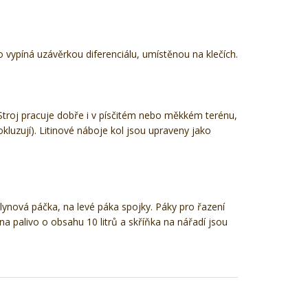
 vypíná uzávěrkou diferenciálu, umístěnou na klečích.
Stroj pracuje dobře i v písčitém nebo měkkém terénu,
luzují). Litinové náboje kol jsou upraveny jako
plynová páčka, na levé páka spojky. Páky pro řazení
na palivo o obsahu 10 litrů a skříňka na nářadí jsou