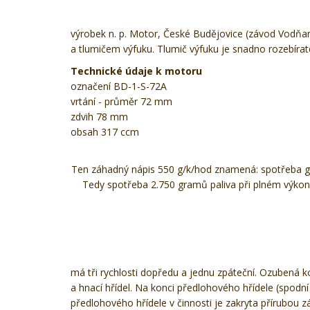
výrobek n. p. Motor, České Budějovice (závod Vodňa
a tlumičem výfuku. Tlumič výfuku je snadno rozebíra
Technické údaje k motoru
označení BD-1-S-72A
vrtání - průměr 72 mm
zdvih 78 mm
obsah 317 ccm
Ten záhadný nápis 550 g/k/hod znamená: spotřeba gra
Tedy spotřeba 2.750 gramů paliva při plném výkonu
má tři rychlosti dopředu a jednu zpáteční. Ozubená 
a hnací hřídel. Na konci předlohového hřídele (spodní 
předlohového hřídele v činnosti je zakryta přírubou z