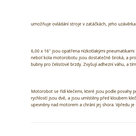
umožňuje ovládání stroje v zatáčkách, jeho uzávěrka 
6,00 x 16'' jsou opatřena nízkotlakými pneumatikami
neboť kola motorobotu jsou dostatečně široká, a prot
bubny pro čelisťové brzdy. Zvyšují adhezní váhu, a tím 
Motorobot se řídí klečemi, které jsou podle povahy pr
rychlostí jsou dvě, a jsou umístěny před kloubem kleč
upevněny nad motorem a chrání jej shora. Vpředu j