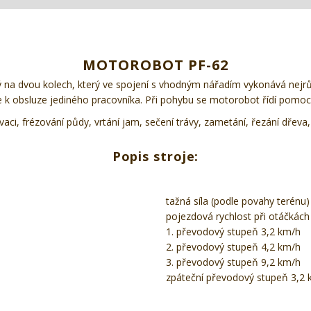
MOTOROBOT PF-62
na dvou kolech, který ve spojení s vhodným nářadím vykonává nejrůzně
k obsluze jediného pracovníka. Při pohybu se motorobot řídí pomocí ři
ci, frézování půdy, vrtání jam, sečení trávy, zametání, řezání dřeva,
Popis stroje:
tažná síla (podle povahy terénu)
pojezdová rychlost při otáčkác
1. převodový stupeň 3,2 km/h
2. převodový stupeň 4,2 km/h
3. převodový stupeň 9,2 km/h
zpáteční převodový stupeň 3,2