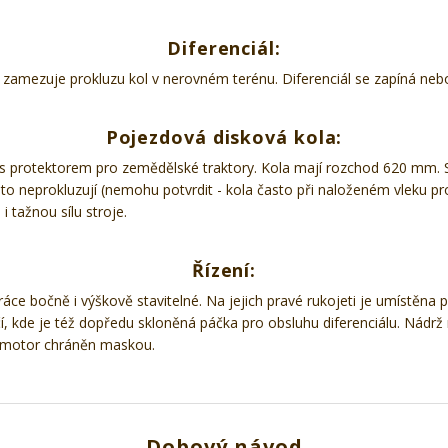
Diferenciál
:
zamezuje prokluzu kol v nerovném terénu. Diferenciál se zapíná nebo
Pojezdová disková kola
:
 s protektorem pro zemědělské traktory. Kola mají rozchod 620 mm. 
o neprokluzují (nemohu potvrdit - kola často při naloženém vleku prok
i tažnou sílu stroje.
Řízení
:
áce bočně i výškově stavitelné. Na jejich pravé rukojeti je umístěna 
í, kde je též dopředu skloněná páčka pro obsluhu diferenciálu. Nádrž 
e motor chráněn maskou.
Dobový návod