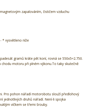
ým magnetovým zapalováním, čističem vzduchu
- * vysvětleno níže
tpadesát gramů kráte pět koní, rovná se 550x5=2.750.
inu chodu motoru při plném výkonu.To taky skutečně
zni. Pro pohon nářadí motorobotu slouží předlohový
ní jednotlivých druhů nářadí. Není-li spojka
pouklým víčkem se třemi šrouby.