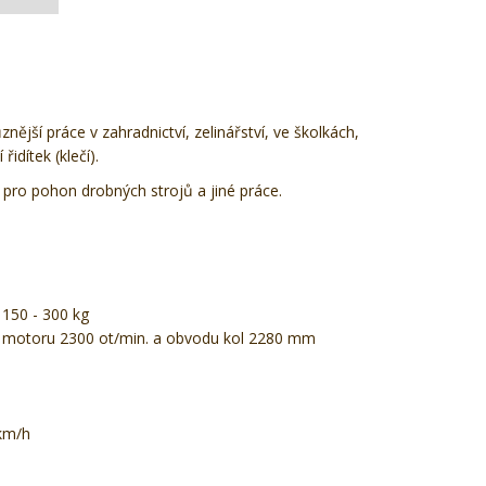
jší práce v zahradnictví, zelinářství, ve školkách,
dítek (klečí).
 pro pohon drobných strojů a jiné práce.
 150 - 300 kg
h motoru 2300 ot/min. a obvodu kol 2280 mm
 km/h