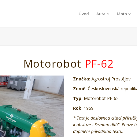
Úvod
Auta
Moto
Motorobot
PF-62
Značka:
Agrostroj Prostějov
Země:
Československá republik
Typ:
Motorobot PF-62
Rok:
1969
* Text je doslovnou citací příruč
k obsluze - Seznam dílů". Pouze 
doplnění původního textu.