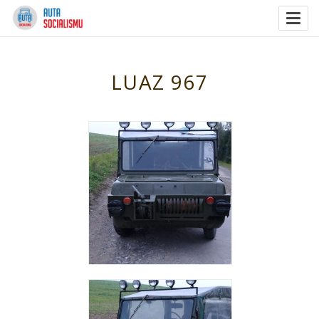
Togg
navig
LUAZ 967