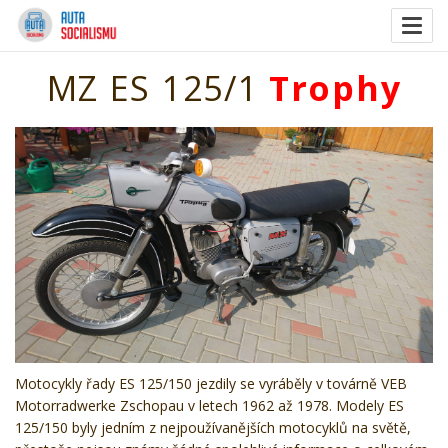
Togg
navig
MZ ES 125/1
Trophy
Motocykly řady ES 125/150 jezdily se vyráběly v továrně VEB
Motorradwerke Zschopau v letech 1962 až 1978. Modely ES
125/150 byly jedním z nejpoužívanějších motocyklů na světě,