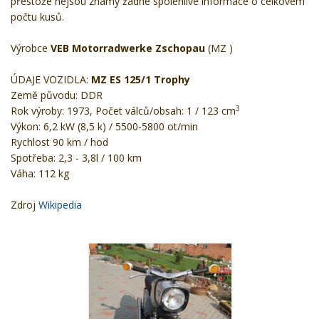
přestože nejsou známy žádné spolehlivé informace o celkovém
počtu kusů.
Výrobce
VEB Motorradwerke Zschopau
(MZ )
ÚDAJE VOZIDLA:
MZ
ES 125/1 Trophy
Země původu: DDR
3
Rok výroby: 1973, Počet válců/obsah: 1 / 123 cm
Výkon: 6,2 kW (8,5 k) / 5500-5800 ot/min
Rychlost 90 km / hod
Spotřeba: 2,3 - 3,8l / 100 km
Váha: 112 kg
Zdroj
Wikipedia