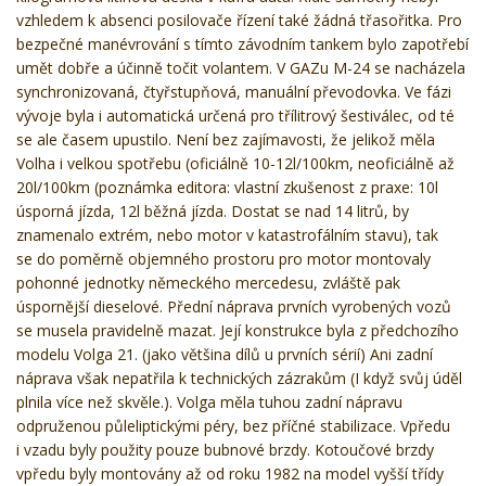
vzhledem k absenci posilovače řízení také žádná třasořitka. Pro
bezpečné manévrování s tímto závodním tankem bylo zapotřebí
umět dobře a účinně točit volantem. V GAZu M-24 se nacházela
synchronizovaná, čtyřstupňová, manuální převodovka. Ve fázi
vývoje byla i automatická určená pro třílitrový šestiválec, od té
se ale časem upustilo. Není bez zajímavosti, že jelikož měla
Volha i velkou spotřebu (oficiálně 10-12l/100km, neoficiálně až
20l/100km (poznámka editora: vlastní zkušenost z praxe: 10l
úsporná jízda, 12l běžná jízda. Dostat se nad 14 litrů, by
znamenalo extrém, nebo motor v katastrofálním stavu), tak
se do poměrně objemného prostoru pro motor montovaly
pohonné jednotky německého mercedesu, zvláště pak
úspornější dieselové. Přední náprava prvních vyrobených vozů
se musela pravidelně mazat. Její konstrukce byla z předchozího
modelu Volga 21. (jako většina dílů u prvních sérií) Ani zadní
náprava však nepatřila k technických zázrakům (I když svůj úděl
plnila více než skvěle.). Volga měla tuhou zadní nápravu
odpruženou půleliptickými péry, bez příčné stabilizace. Vpředu
i vzadu byly použity pouze bubnové brzdy. Kotoučové brzdy
vpředu byly montovány až od roku 1982 na model vyšší třídy