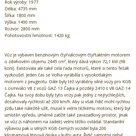
Rok výroby: 1977
Délka: 4735 mm
Šířka: 1800 mm
Výška: 1490 mm
Rozvor: 2800 mm
Pohotovostní hmotnost: 1420 kg
Vůz je vybaven benzínovým čtyřválcovým čtyřtaktním motorem
o zdvihovém objemu 2445 cm³, který dává výkon 72,1 kW (98
koní). Existovala ale také celá řada motorů, které si tento fešák
vyzkoušel. Jeden čas se Volha vyráběla s vysokotlakým
motorem z peugeotu. Dále byly též vyráběny silné vozy pro KGB
s osmiválci V8 z vozů GAZ-13 Čajka a později 2410 s V8 GAZ-14
Čajka. Na svoji dobu byly tyto vozy pak jedny z nejrychlejších,
dosahovaly rychlosti až 200 km/h. Aby si však řidič mohl rychlou
jízdu také náležitě užít, musel k velmi těžkému motoru, který byl
umístěn vpředu, úměrně zatížit také zavazadlový prostor, jinak
se vůz (s náhonem na zadek) velmi těžko ovládal. Standardní
výbavou pak u silných KGB-černých vozidel byla 200
kilogramová litinová deska v kufru auta. Řidič samotný nebyl