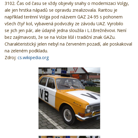
3102. Čas od času se vždy objevily snahy o modernizaci Volgy,
ale jen hrstka nápadů se opravdu zrealizovala. Raritou je
například terénní Volga pod názvem GAZ 24-95 s pohonem
všech čtyř kol, vybavená podvozky ze závodu UAZ. Vyrobilo
se jich jen pár, ale údajně jedna sloužila i L.I.Brežněvovi. Není
bez zajímavosti, že se na Volze lišil i tradiční znak GAZu.
Charakteristický jelen nebyl na červeném pozadí, ale poskakoval
na zeleném podkladu.
Zdroj:
cs.wikipedia.org